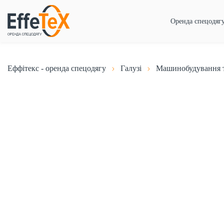
Оренда спецодяг
Еффітекс - оренда спецодягу
Галузі
Машинобудування т