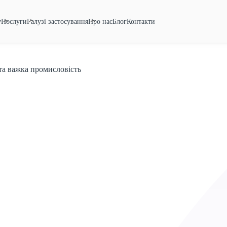
у
Послуги
Галузі застосування
Про нас
Блог
Контакти
а важка промисловість