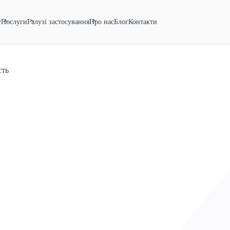
у
Послуги
Галузі застосування
Про нас
Блог
Контакти
сть