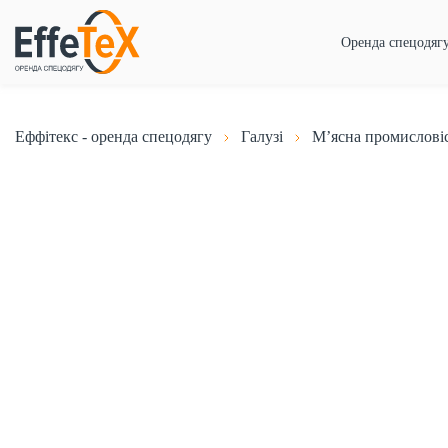
Оренда спецодяг
Еффітекс - оренда спецодягу
Галузі
М’ясна промислові